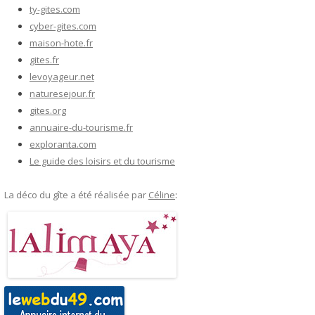
ty-gites.com
cyber-gites.com
maison-hote.fr
gites.fr
levoyageur.net
naturesejour.fr
gites.org
annuaire-du-tourisme.fr
exploranta.com
Le guide des loisirs et du tourisme
La déco du gîte a été réalisée par
Céline
: