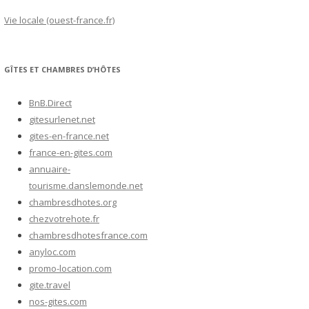
Vie locale (ouest-france.fr)
GÎTES ET CHAMBRES D’HÔTES
BnB.Direct
gitesurlenet.net
gites-en-france.net
france-en-gites.com
annuaire-
tourisme.danslemonde.net
chambresdhotes.org
chezvotrehote.fr
chambresdhotesfrance.com
anyloc.com
promo-location.com
gite.travel
nos-gites.com