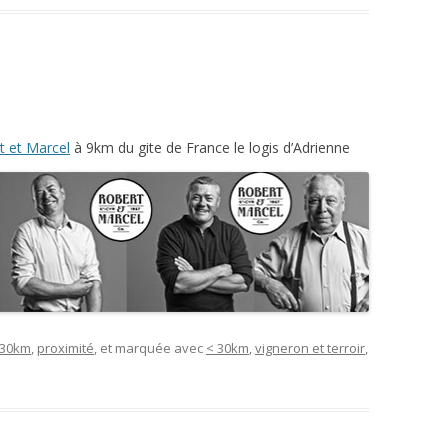
t et Marcel
à 9km du gite de France le logis d’Adrienne
 30km
,
proximité
, et marquée avec
< 30km
,
vigneron et terroir
,