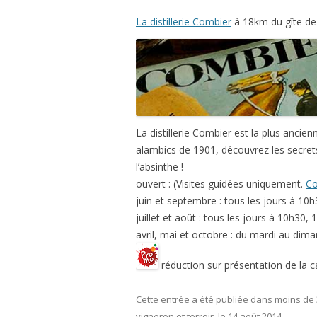
La distillerie Combier
à 18km du gîte de 
La distillerie Combier est la plus ancienne
alambics de 1901, découvrez les secrets 
l’absinthe !
ouvert : (​Visites guidées uniquement.
Co
juin et septembre : tous les jours à 10
juillet et août : tous les jours à 10h30
avril, mai et octobre : du mardi au di
réduction sur présentation de la 
Cette entrée a été publiée dans
moins de
vigneron et terroir
, le
14 août 2014
.