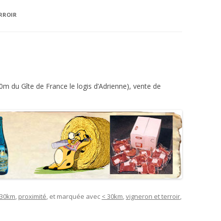
RROIR
0m du Gîte de France le logis d’Adrienne), vente de
 30km
,
proximité
, et marquée avec
< 30km
,
vigneron et terroir
,