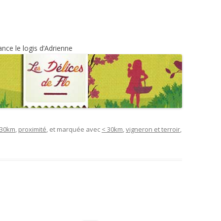
nce le logis d’Adrienne
 30km
,
proximité
, et marquée avec
< 30km
,
vigneron et terroir
,