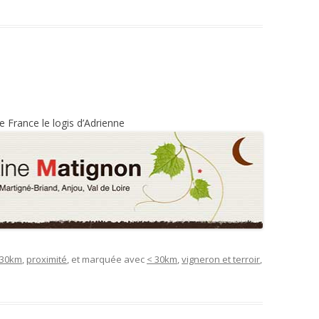
 France le logis d’Adrienne
 30km
,
proximité
, et marquée avec
< 30km
,
vigneron et terroir
,