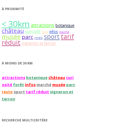
À PROXIMITÉ
< 30km
attractions
botanique
château
curiosité
infos
forêt
marché
sport
tarif
musée
parc
resto
réduit
vigneron et terroir
À MOINS DE 30 KM
attractions
botanique
château
curi
osité
forêt
infos
marché
musée
parc
resto
sport
tarif réduit
vigneron et
terroir
RECHERCHE MULTICRITÈRE