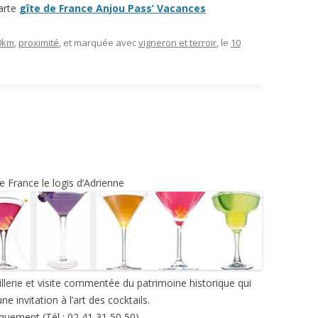
carte
gîte de France Anjou Pass’ Vacances
0km
,
proximité
, et marquée avec
vigneron et terroir
, le
10
 France le logis d’Adrienne
llerie et visite commentée du patrimoine historique qui
 invitation à l’art des cocktails.
iquement (Tél : 02 41 31 50 50)