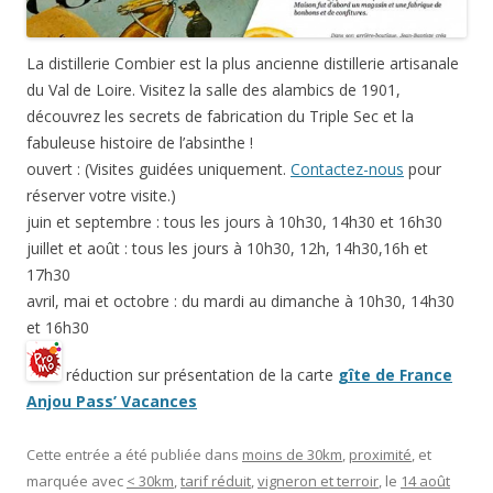
La distillerie Combier est la plus ancienne distillerie artisanale
du Val de Loire. Visitez la salle des alambics de 1901,
découvrez les secrets de fabrication du Triple Sec et la
fabuleuse histoire de l’absinthe !
ouvert : (​Visites guidées uniquement.
Contactez-nous
pour
réserver votre visite.)
juin et septembre : tous les jours à 10h30, 14h30 et 16h30
juillet et août : tous les jours à 10h30, 12h, 14h30,16h et
17h30
avril, mai et octobre : du mardi au dimanche à 10h30, 14h30
et 16h30
réduction sur présentation de la carte
gîte de France
Anjou Pass’ Vacances
Cette entrée a été publiée dans
moins de 30km
,
proximité
, et
marquée avec
< 30km
,
tarif réduit
,
vigneron et terroir
, le
14 août