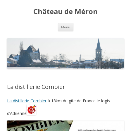
Château de Méron
Aller
Menu
au
contenu
La distillerie Combier
La distillerie Combier
à 18km du gîte de France le logis
d’Adrienne