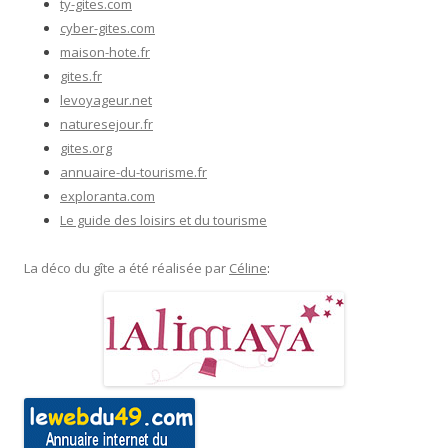
ty-gites.com
cyber-gites.com
maison-hote.fr
gites.fr
levoyageur.net
naturesejour.fr
gites.org
annuaire-du-tourisme.fr
exploranta.com
Le guide des loisirs et du tourisme
La déco du gîte a été réalisée par
Céline
: