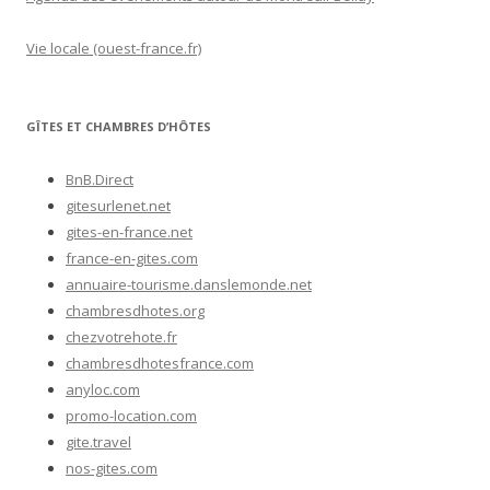
Vie locale (ouest-france.fr)
GÎTES ET CHAMBRES D’HÔTES
BnB.Direct
gitesurlenet.net
gites-en-france.net
france-en-gites.com
annuaire-tourisme.danslemonde.net
chambresdhotes.org
chezvotrehote.fr
chambresdhotesfrance.com
anyloc.com
promo-location.com
gite.travel
nos-gites.com