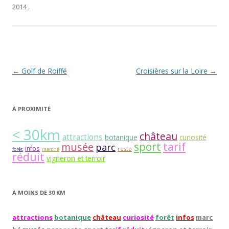
2014
.
Navigation
←
Golf de Roiffé
Croisières sur la Loire
→
des
articles
À PROXIMITÉ
< 30km
château
attractions
botanique
curiosité
sport
tarif
musée
parc
infos
resto
forêt
marché
réduit
vigneron et terroir
À MOINS DE 30 KM
attractions
botanique
château
curiosité
forêt
infos
marc