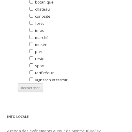
botanique
château
curiosité
forêt
infos
marché
musée
parc
resto
sport
tarif réduit
vigneron et terroir
INFO LOCALE
Agenda des événements autour de Montreuil-Bellay