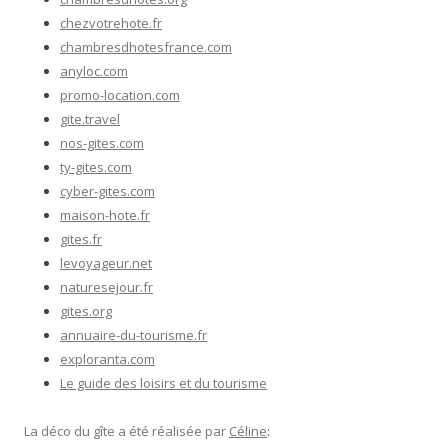
chezvotrehote.fr
chambresdhotesfrance.com
anyloc.com
promo-location.com
gite.travel
nos-gites.com
ty-gites.com
cyber-gites.com
maison-hote.fr
gites.fr
levoyageur.net
naturesejour.fr
gites.org
annuaire-du-tourisme.fr
exploranta.com
Le guide des loisirs et du tourisme
La déco du gîte a été réalisée par
Céline
: