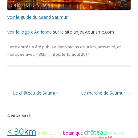
voir le guide du Grand Saumur
voir le logis d’Adrienne
sur le site anjou-tourisme.com
Cette entrée a été publiée dans
moins de 30km
,
proximité
, et
marquée avec
< 30km
,
infos
, le
15 août 2014
.
Navigation
←
Le château de Saumur
Le marché de Saumur
→
des
articles
À PROXIMITÉ
< 30km
château
attractions
botanique
curiosité