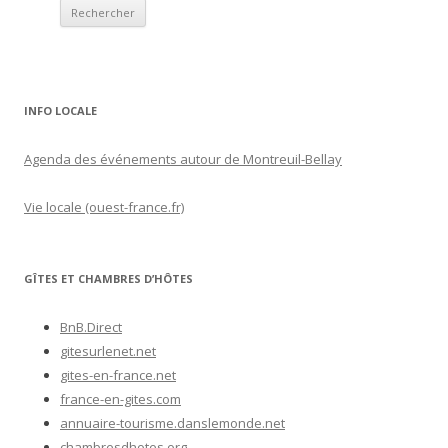
INFO LOCALE
Agenda des événements autour de Montreuil-Bellay
Vie locale (ouest-france.fr)
GÎTES ET CHAMBRES D’HÔTES
BnB.Direct
gitesurlenet.net
gites-en-france.net
france-en-gites.com
annuaire-tourisme.danslemonde.net
chambresdhotes.org