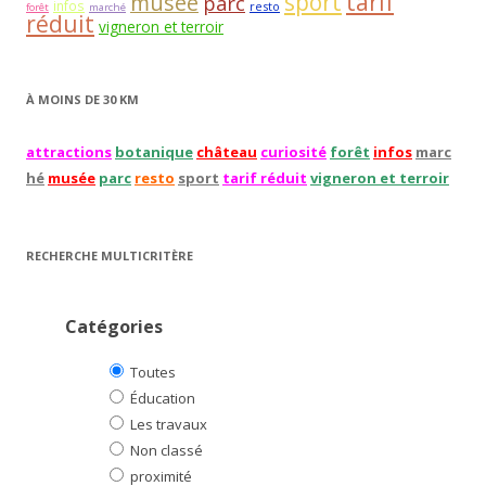
sport
tarif
musée
parc
infos
resto
forêt
marché
réduit
vigneron et terroir
À MOINS DE 30 KM
attractions
botanique
château
curiosité
forêt
infos
marc
hé
musée
parc
resto
sport
tarif réduit
vigneron et terroir
RECHERCHE MULTICRITÈRE
Catégories
Toutes
Éducation
Les travaux
Non classé
proximité