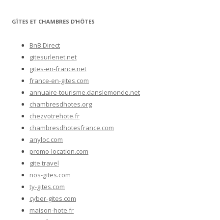
GÎTES ET CHAMBRES D’HÔTES
BnB.Direct
gitesurlenet.net
gites-en-france.net
france-en-gites.com
annuaire-tourisme.danslemonde.net
chambresdhotes.org
chezvotrehote.fr
chambresdhotesfrance.com
anyloc.com
promo-location.com
gite.travel
nos-gites.com
ty-gites.com
cyber-gites.com
maison-hote.fr