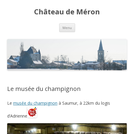
Château de Méron
Aller
Menu
au
contenu
Le musée du champignon
Le
musée du champignon
à Saumur, à 22km du logis
d’Adrienne