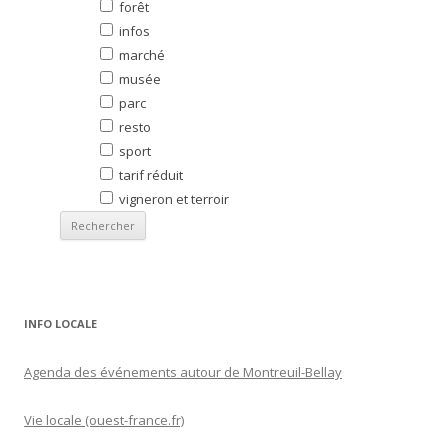
forêt
infos
marché
musée
parc
resto
sport
tarif réduit
vigneron et terroir
INFO LOCALE
Agenda des événements autour de Montreuil-Bellay
Vie locale (ouest-france.fr)