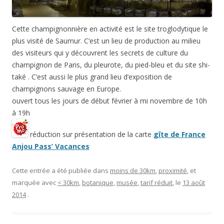
Cette champignonnière en activité est le site troglodytique le
plus visité de Saumur. C’est un lieu de production au milieu
des visiteurs qui y découvrent les secrets de culture du
champignon de Paris, du pleurote, du pied-bleu et du site shi-
také . C’est aussi le plus grand lieu d’exposition de
champignons sauvage en Europe.
ouvert tous les jours de début février à mi novembre de 10h
à 19h
réduction sur présentation de la carte
gîte de France
Anjou Pass’ Vacances
Cette entrée a été publiée dans
moins de 30km
,
proximité
, et
marquée avec
< 30km
,
botanique
,
musée
,
tarif réduit
, le
13 août
2014
.