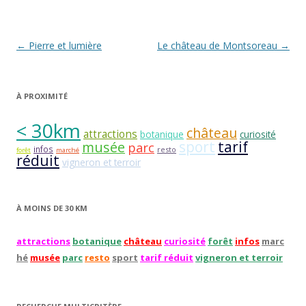
Navigation
←
Pierre et lumière
Le château de Montsoreau
→
des
articles
À PROXIMITÉ
< 30km
château
attractions
botanique
curiosité
sport
tarif
musée
parc
infos
resto
forêt
marché
réduit
vigneron et terroir
À MOINS DE 30 KM
attractions
botanique
château
curiosité
forêt
infos
marc
hé
musée
parc
resto
sport
tarif réduit
vigneron et terroir